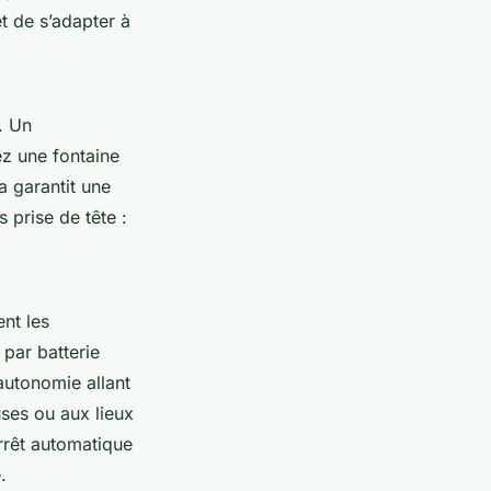
et de s’adapter à
. Un
ez une fontaine
a garantit une
 prise de tête :
ent les
 par batterie
 autonomie allant
ses ou aux lieux
arrêt automatique
.