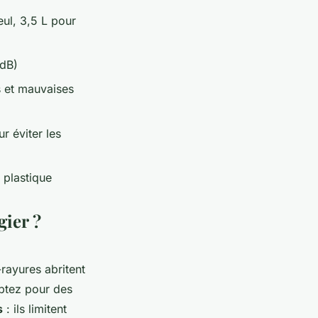
ul, 3,5 L pour
 dB)
s et mauvaises
r éviter les
 plastique
gier ?
rayures abritent
optez pour des
s
: ils limitent