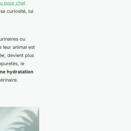
au pour chat
a curiosité, lui
urinaires ou
 leur animal est
ée, devient plus
mpuretés, le
ne hydratation
érinaire.