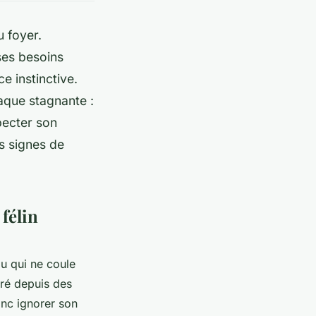
u foyer.
ses besoins
e instinctive.
laque stagnante :
pecter son
s signes de
félin
au qui ne coule
ré depuis des
onc ignorer son