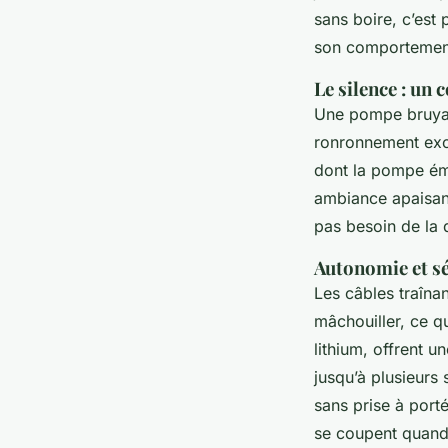
sans boire, c’est 
son comportement 
Le silence : un 
Une pompe bruyant
ronronnement exces
dont la pompe é
ambiance apaisante
pas besoin de la 
Autonomie et sé
Les câbles traînan
mâchouiller, ce qu
lithium, offrent u
jusqu’à plusieurs
sans prise à port
se coupent quand 