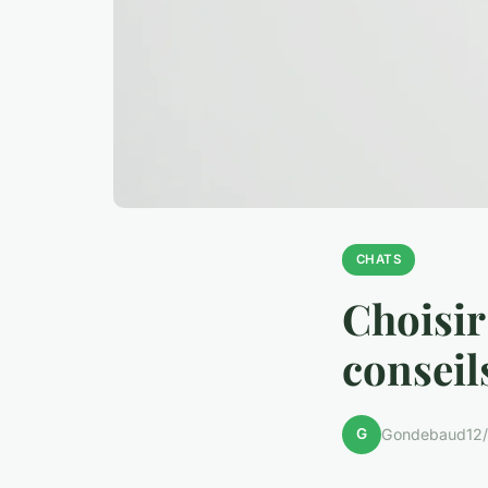
CHATS
Choisir
conseil
G
Gondebaud
12