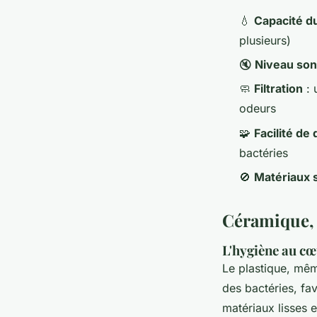
💧
Capacité d
plusieurs)
🔇
Niveau so
🧼
Filtration
: 
odeurs
🧩
Facilité d
bactéries
🚫
Matériaux 
Céramique, i
L'hygiène au cœ
Le plastique, mêm
des bactéries, fa
matériaux lisses 