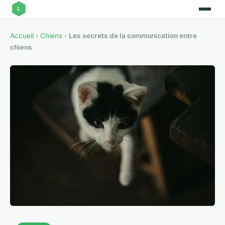
Accueil
›
Chiens
›
Les secrets de la communication entre
chiens