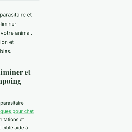
parasitaire et
liminer
 votre animal.
ion et
bles.
liminer et
ampoing
iparasitaire
iques pour chat
itations et
 ciblé aide à