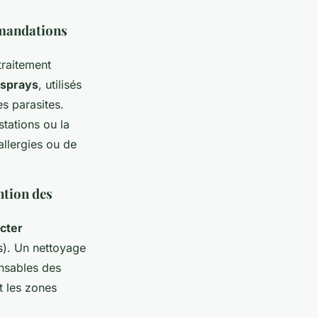
mmandations
traitement
sprays
, utilisés
es parasites.
stations ou la
allergies ou de
ntion des
cter
ins). Un nettoyage
onsables des
t les zones