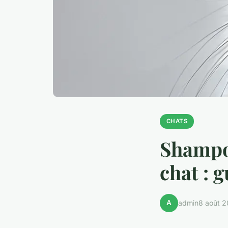
CHATS
Shampoi
chat : g
A
admin
8 août 