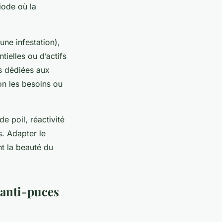
iode où la
une infestation),
tielles ou d’actifs
s dédiées aux
on les besoins ou
e poil, réactivité
s. Adapter le
nt la beauté du
 anti-puces