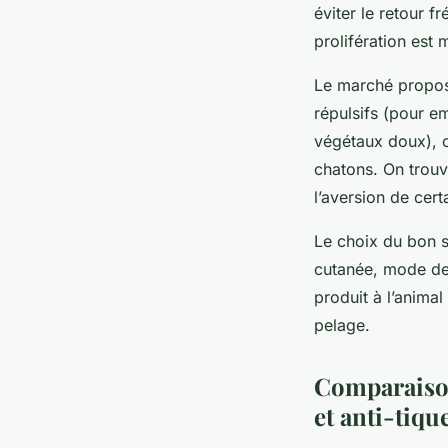
éviter le retour f
prolifération est 
Le marché propose
répulsifs (pour em
végétaux doux), o
chatons. On trouv
l’aversion de certa
Le choix du bon s
cutanée, mode de v
produit à l’animal
pelage.
Comparaison
et anti-tiqu