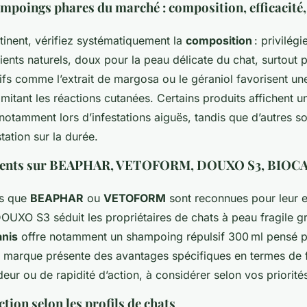
mpoings phares du marché : composition, efficacité, 
tinent, vérifiez systématiquement la
composition
: privilég
ients naturels, doux pour la peau délicate du chat, surtout p
tifs comme l’extrait de margosa ou le géraniol favorisent un
limitant les réactions cutanées. Certains produits affichent 
, notamment lors d’infestations aiguës, tandis que d’autres s
station sur la durée.
 clients sur BEAPHAR, VETOFORM, DOUXO S3, BIOC
es que
BEAPHAR
ou
VETOFORM
sont reconnues pour leur ef
DOUXO S3 séduit les propriétaires de chats à peau fragile g
nis
offre notamment un shampoing répulsif 300 ml pensé p
 marque présente des avantages spécifiques en termes de f
deur ou de rapidité d’action, à considérer selon vos priorité
ction selon les profils de chats