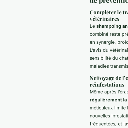
Compléter le tr
vétérinaires
Le
shampoing ant
combiné reste pré
en synergie, prolo
L’avis du vétérina
sensibilité du cha
maladies transmis
Nettoyage de l’
réinfestations
Même après l’éradi
régulièrement la
méticuleux limite
nouvelles infesta
fréquentées, et l