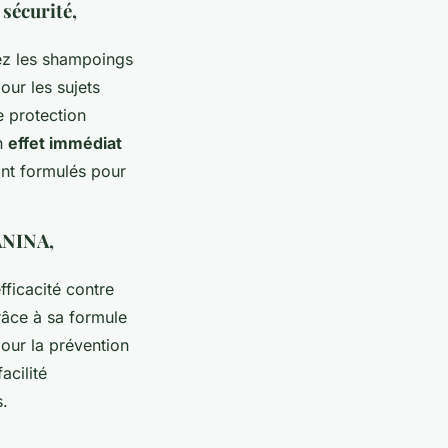
sécurité,
iez les shampoings
our les sujets
e protection
un
effet immédiat
ont formulés pour
ANINA,
ficacité contre
râce à sa formule
our la prévention
acilité
s.