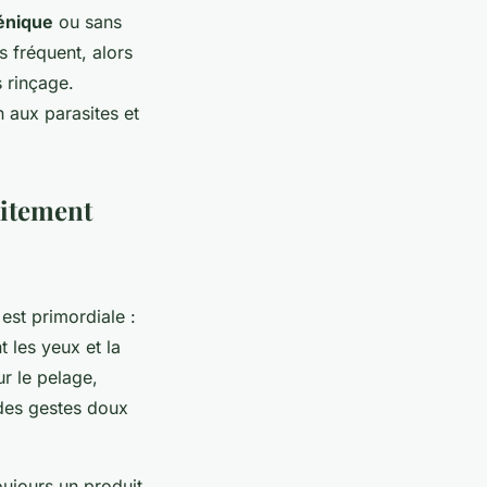
énique
ou sans
s fréquent, alors
 rinçage.
n aux parasites et
aitement
 est primordiale :
t les yeux et la
r le pelage,
 des gestes doux
oujours un produit