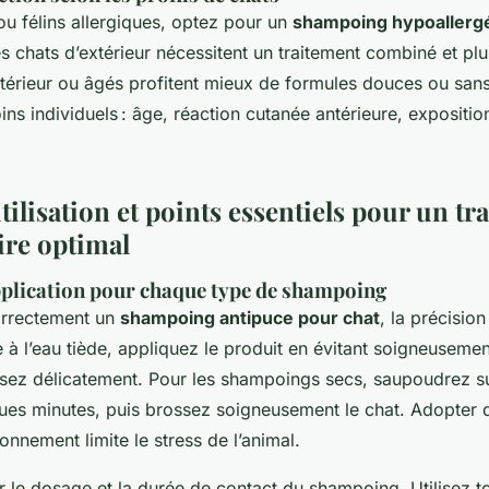
ou félins allergiques, optez pour un
shampoing hypoallerg
es chats d’extérieur nécessitent un traitement combiné et plu
intérieur ou âgés profitent mieux de formules douces ou sans
ns individuels : âge, réaction cutanée antérieure, expositio
tilisation et points essentiels pour un tr
ire optimal
pplication pour chaque type de shampoing
orrectement un
shampoing antipuce pour chat
, la précision
 à l’eau tiède, appliquez le produit en évitant soigneusemen
sez délicatement. Pour les shampoings secs, saupoudrez su
ques minutes, puis brossez soigneusement le chat. Adopter
ronnement limite le stress de l’animal.
er le dosage et la durée de contact du shampoing. Utilisez t