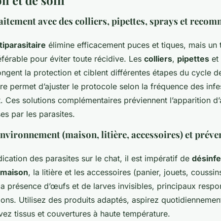
aitement avec des colliers, pipettes, sprays et reco
iparasitaire
élimine efficacement puces et tiques, mais un 
férable pour éviter toute récidive. Les
colliers
,
pipettes
et
ngent la protection et ciblent différentes étapes du cycle d
ire permet d’ajuster le protocole selon la fréquence des infe
t. Ces solutions complémentaires préviennent l’apparition d’
es par les parasites.
environnement (maison, litière, accessoires) et préve
cation des parasites sur le chat, il est impératif de
désinfe
 maison
, la litière et les accessoires (panier, jouets, couss
 la présence d’œufs et de larves invisibles, principaux resp
tions. Utilisez des produits adaptés, aspirez quotidiennemen
avez tissus et couvertures à haute température.